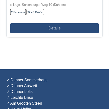
Lage: Sahlenburger Weg 10 (Duhnen)
2
Personen
32 m²
Größe
Details
↗️
Duhner Sommerhaus
↗️
Duhner Auszeit
↗️
DuhnenLofts
↗️
Leichte Brise
↗️
Am Grooten Steen