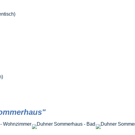
entisch)
h)
Sommerhaus"